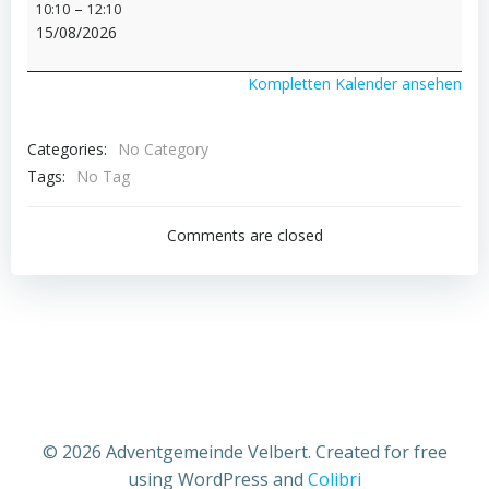
Gottesdienst
–
10:10
12:10
und
15/08/2026
Predigt
mit
Kompletten Kalender ansehen
Dario
Paeper
Categories:
No Category
Tags:
No Tag
Comments are closed
© 2026 Adventgemeinde Velbert. Created for free
using WordPress and
Colibri