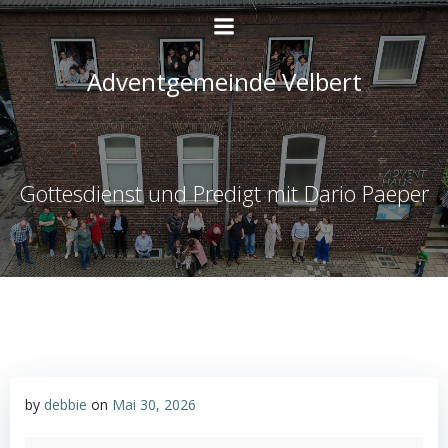
Zum
Inhalt
springen
Adventgemeinde Velbert
Gottesdienst und Predigt mit Dario Paeper
by
debbie
on
Mai 30, 2026