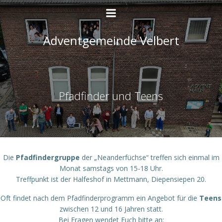
Zum
Inhalt
springen
Adventgemeinde Velbert
Pfadfinder und Teens
Die
Pfadfindergruppe
der „Neanderfüchse“ treffen sich einmal im
Monat samstags von 15-18 Uhr.
Treffpunkt ist der Halfeshof in Mettmann, Diepensiepen 20.
Oft findet nach dem Pfadfinderprogramm ein Angebot für die
Teens
zwischen 12 und 16 Jahren statt.
Bei Fragen wendet Euch bitte an: