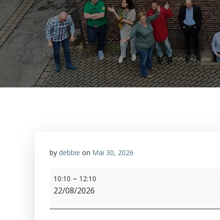
by
debbie
on
Mai 30, 2026
Gottesdienst
–
10:10
12:10
und
22/08/2026
Predigt
mit