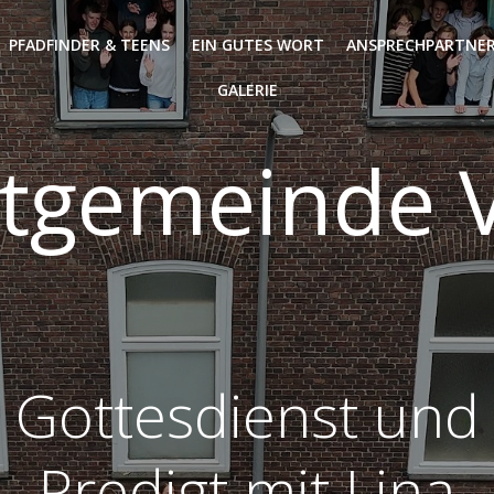
PFADFINDER & TEENS
EIN GUTES WORT
ANSPRECHPARTNER
GALERIE
tgemeinde V
Gottesdienst und
Predigt mit Lina