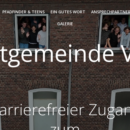
PFADFINDER & TEENS
EIN GUTES WORT
ANSPRECHPARTNER
GALERIE
tgemeinde V
arrierefreier Zuga
zum