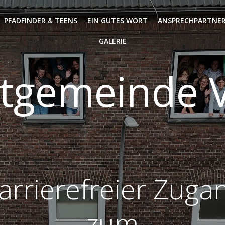
PFADFINDER & TEENS
EIN GUTES WORT
ANSPRECHPARTNER
GALERIE
tgemeinde V
arrierefreier Zuga
zum